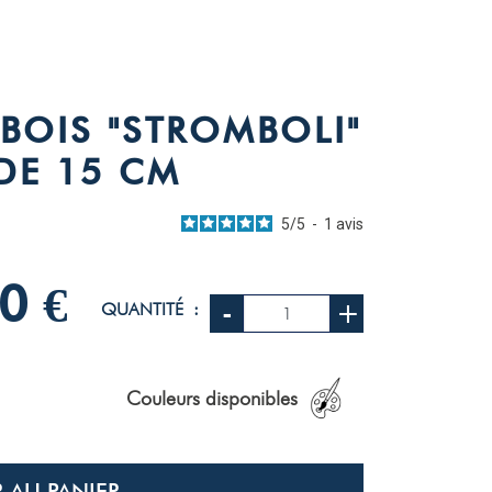
BOIS "STROMBOLI"
 DE 15 CM
5
/
5
5
/
5
-
1
avis
0 €
-
+
QUANTITÉ :
vis soumis à un
trôle
s avis sur ce site
Couleurs disponibles
1
0
0
 AU PANIER
0