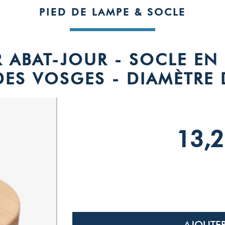
PIED DE LAMPE & SOCLE
 ABAT-JOUR - SOCLE EN 
DES VOSGES - DIAMÈTRE
13,2
Basé sur
1
a
con
Voir tous le
5
étoiles
4
étoiles
3
étoiles
AJOUTER
2
étoiles