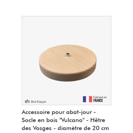
Caractéristiques :
Diamètre
: 15 cm
Epaisseur
: 2,4 cm
Perçage
: 8 mm
∅ tige filetée
: 9 mm
∅ trou tige filetée
: 6 mm
Hêtre des Vosges françaises
Accessoire pour abat-jour -
Socle en bois "Vulcano" - Hêtre
des Vosges - diamètre de 20 cm