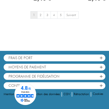
1
2
3
4
5
Suivant
+
FRAIS DE PORT
+
MOYENS DE PAIEMENT
+
PROGRAMME DE FIDÉLISATION
+
CONTACT
|
|
|
|
Cookies
Mentions Légales
Protection des données
CGV
Rétractation