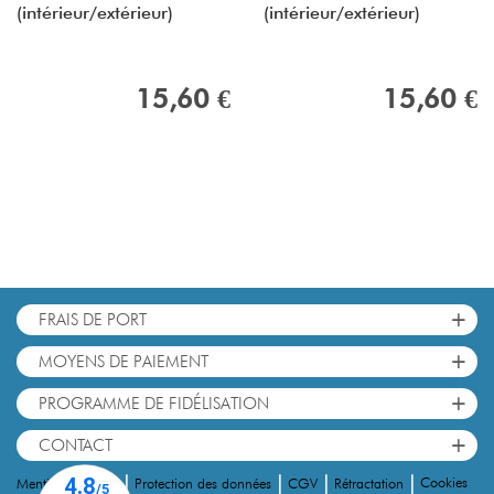
(intérieur/extérieur)
(intérieur/extérieur)
15,60 €
15,60 €
+
FRAIS DE PORT
+
MOYENS DE PAIEMENT
+
PROGRAMME DE FIDÉLISATION
+
CONTACT
|
|
|
|
Cookies
Mentions Légales
Protection des données
CGV
Rétractation