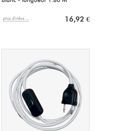
blanc - longueur 1.80 M
16,92 €
plus d'infos ...