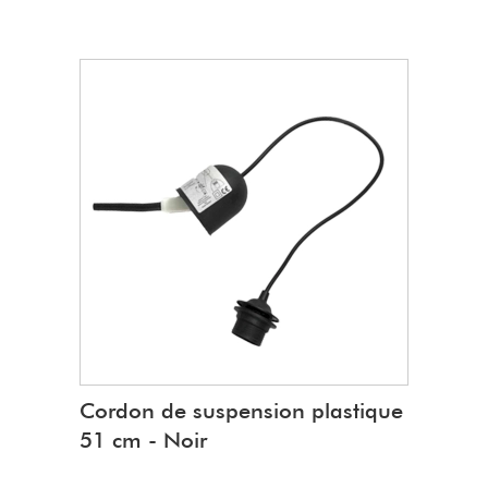
Caractéristiques
:
Fabrication U.E
Serre cable
douille pour ampoule E
27
Fiche male et interrupteur
Supporte Maximum 2 kg
Cordon de suspension plastique
51 cm - Noir