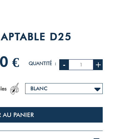
APTABLE D25
0 €
-
+
QUANTITÉ :
les
 AU PANIER