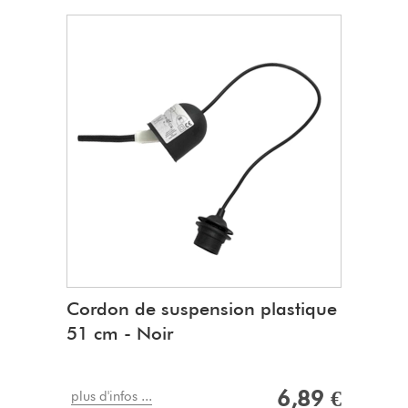
Diamètre du cercle du bas
: 20 cm
Diamètre du cercle du haut
: 25 cm
Hauteur
: 15 cm
Rentrée
: 3 cm
Type
: à suspendre ou à poser
Bague :
E27
Epoxy blanc / Noir & Or :
L'epoxy pe
Attention
: Est vendu séparément de l'article
-
Cordon de suspension (avec douille E27)
Cordon de suspension plastique
51 cm - Noir
6,89 €
plus d'infos ...