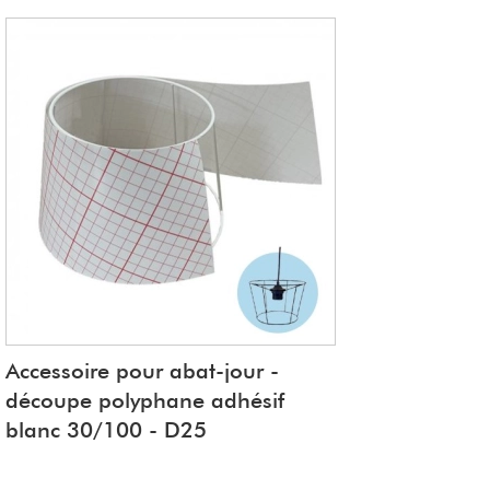
rmet une bonne accroche du polyphane
 :
Accessoire pour abat-jour -
découpe polyphane adhésif
blanc 30/100 - D25