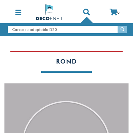
0
ROND