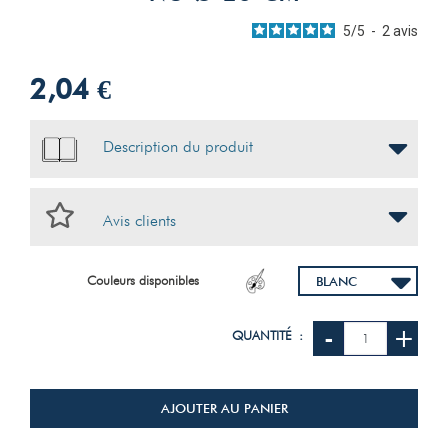
1
étoile
0
5
/
5
-
2
avis
Trier les avis
2,04 €
Description du produit
5
/
5
Avis vérifié
Avis clients
parfait
Avis du
24/07/2026
, suite à une expérience du
10/07/2026
par
ANNIE
Couleurs disponibles
M.
Utile
(0)
Signaler
-
+
QUANTITÉ :
5
/
5
Avis vérifié
AJOUTER AU PANIER
Bien