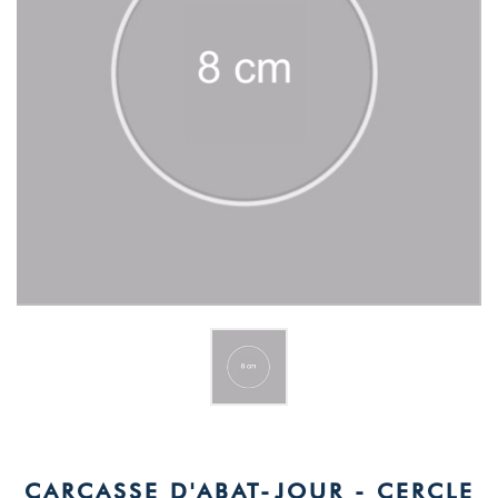
5
/
5
Basé sur
1
avis soumis à un
contrôle
CARCASSE D'ABAT-JOUR - CERCLE