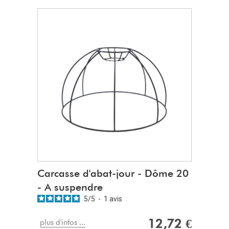
Diamètre du haut
: 10 cm,
Hauteur
: 17 cm
8 montants
DBV
Rentrée
: 3 cm
Type
: à poser
Bague :
E27
Epoxy blanc / Noir & Or :
L'epoxy pe
Carcasse d'abat-jour - Dôme 20
- A suspendre
5
/
5
-
1
avis
12,72 €
plus d'infos ...