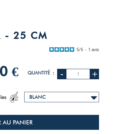
 - 25 CM
5
/
5
5
/
5
-
1
avis
0 €
-
+
QUANTITÉ :
vis soumis à un
trôle
s avis sur ce site
les
1
0
0
 AU PANIER
0
0