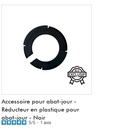
rmet une bonne accroche du polyphane
Accessoire pour abat-jour -
Réducteur en plastique pour
abat-jour - Noir
5
/
5
-
1
avis