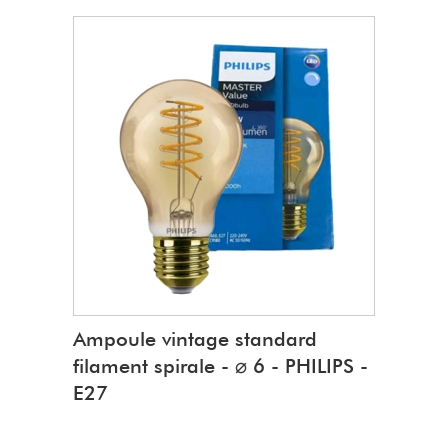
Type
: à poser
Epoxy blanc / Noir & Or :
L'epoxy pe
Ampoule vintage standard
filament spirale - ⌀ 6 - PHILIPS -
E27