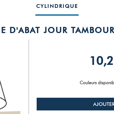
CYLINDRIQUE
E D'ABAT JOUR TAMBOUR
10,2
Basé sur
1
a
con
Voir tous le
Couleurs disponib
5
étoiles
4
étoiles
3
étoiles
AJOUTER
2
étoiles
1
étoile