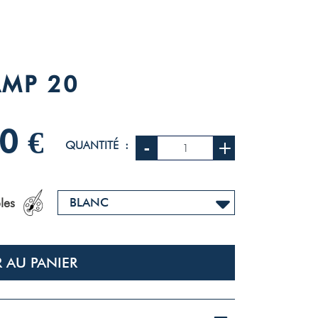
AMP 20
0 €
-
+
QUANTITÉ :
les
 AU PANIER