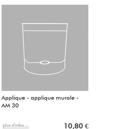
 du DIY Do It Yourself
 en France, dans la Nièvre, à St Pierre-le-
able
Applique - applique murale -
AM 30
10,80 €
plus d'infos ...