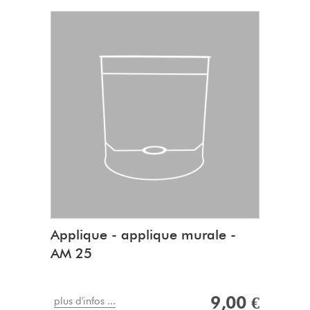
Design minimaliste, pour les amoureux
L'applique murale est conçu et fabriqué
Moutier
Produit en fil métallique 100 % recycl
Dimension de l'applique murale
:
Hauteur
: 20 cm
Profondeur
: 10 cm
Largeur
: 20 cm
Dimension de la plaque murale
:
Hauteur
: 17 cm
Largeur
: 7 cm
Applique - applique murale -
4 perçages de diamètre 5 cm
AM 25
9,00 €
plus d'infos ...