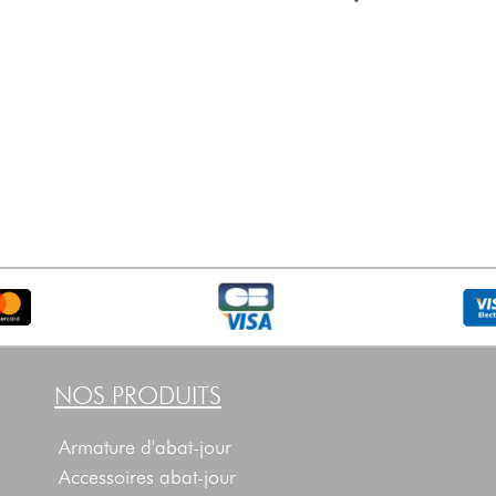
NOS PRODUITS
Armature d'abat-jour
Accessoires abat-jour