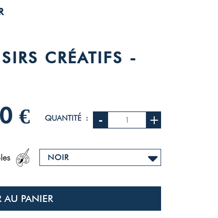
R
IRS CRÉATIFS -
0 €
-
+
QUANTITÉ :
les
 AU PANIER