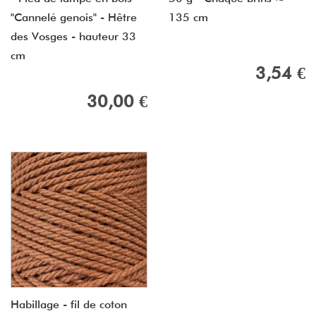
"Cannelé genois" - Hêtre
135 cm
des Vosges - hauteur 33
cm
3,54 €
30,00 €
Habillage - fil de coton