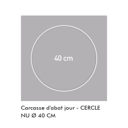
décorative DIY.
fabrication U.E
Composition :
95 % de coton recyclé
5 % de PET
Poids 400 g / 100 m + ou - 5%
Carcasse d'abat jour - CERCLE
NU Ø 40 CM