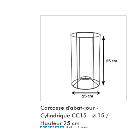
Carcasse d'abat-jour -
Cylindrique CC15 - ⌀ 15 /
Hauteur 25 cm
5
/
5
-
1
avis