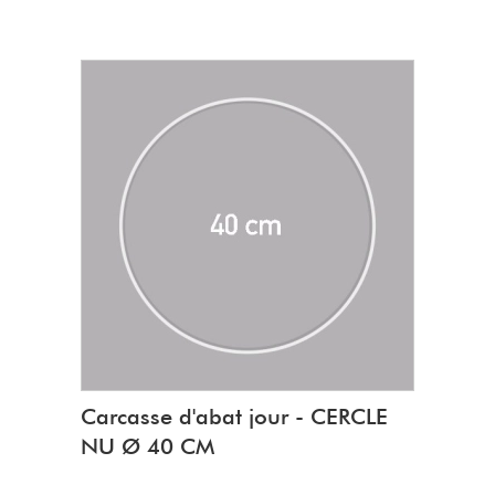
fabrication U.E
Composition :
95 % de coton recyclé
5 % de PET
Poids 400 g / 100 m + ou - 5%
Carcasse d'abat jour - CERCLE
NU Ø 40 CM