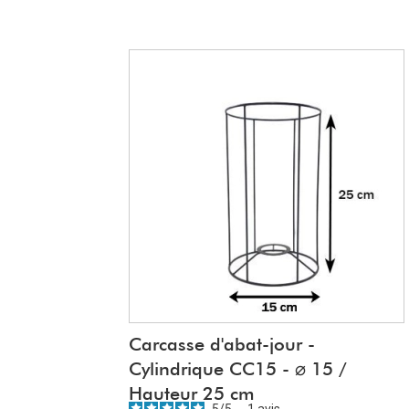
Carcasse d'abat-jour -
Cylindrique CC15 - ⌀ 15 /
Hauteur 25 cm
5
/
5
-
1
avis